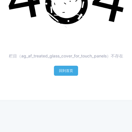
栏目（ag_af_treated_glass_cover_for_touch_panels）不存在
回到首页